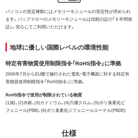
パソコンの安定稼動にはメモリーモジュールの安定性が求められ
ます。バッファローのメモリーモジュールは信頼の証の「 6 年間保
証」。安心してご利用いただけます。
地球に優しい国際レベルの環境性能
特定有害物質使用制限指令「RoHS指令」に準拠
2006年7月からEU圏で施行された電気・電子機器に対する特定有
害物質使用制限指令「RoHS指令」に準拠。
RoHS指令で使用が制限されている物質
(1)鉛、(2)水銀、(3)カドミウム、(4)六価クロム、(5)ポリ臭素化ビ
フェニール(PBB)、(6)ポリ臭素化ジフェニールエーテル(PBDE)
仕様