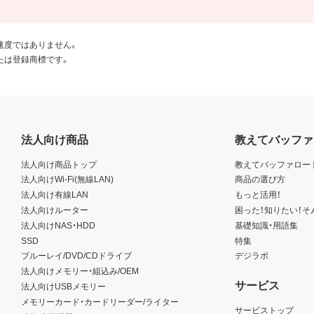
速度ではありません。
たは登録商標です。
法人向け商品
教えてバッファ
法人向け商品トップ
教えてバッファロー
法人向けWi-Fi(無線LAN)
商品の選び方
法人向け有線LAN
もっと活用！
法人向けルーター
困った！知りたい！そ
法人向けNAS・HDD
基礎知識・用語集
SSD
特集
ブルーレイ/DVD/CDドライブ
デジラボ
法人向けメモリー・組込み/OEM
サービス
法人向けUSBメモリー
メモリーカード・カードリーダー/ライター
サービストップ