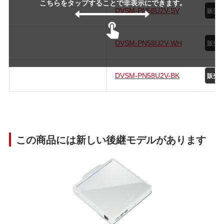
こちらをタップすることで非表示にできます。
DVSM-PN58U2V-SV
DVSM-PN58U2V-WH
DVSM-PN58U2V-BK
この商品には新しい後継モデルがあります