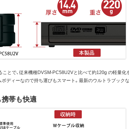
ことで、従来機種DVSM-PC58U2Vと比べて約120g の軽量化
 のスリムボディーなので持ち運びもスマート。最新のウルトラブッ
も携帯も快適