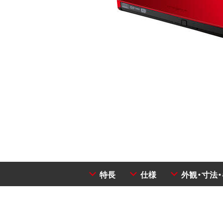
特長
仕様
外観・寸法