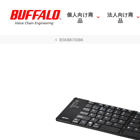
個人向け商
法人向け商
品
品
BSKBB700BK