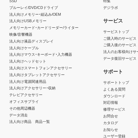
SSD
特集
ブルーレイ/DVD/CDドライブ
デジラボ
法人向けメモリー・組込み/OEM
サービス
法人向けUSBメモリー
メモリーカード・カードリーダー/ライター
サービストップ
映像/音響機器
ご購入時のサービス
法人向け液晶ディスプレイ
ご購入後のサービス
法人向けケーブル
法人のお客様向けサ
法人向けマウス・キーボード・入力機器
データ復旧サービス
法人向けヘッドセット
法人向けスマートフォンアクセサリー
サポート
法人向けタブレットアクセサリー
法人向け電源関連用品
サポートトップ
法人向けアクセサリー・収納
よくある質問
テレビアクセサリー
ダウンロード
オフィスサプライ
対応情報
その他周辺機器
修理サービス
データ消去
お問合せ
法人向け商品 商品一覧
カタログ
お知らせ
ユーザー登録