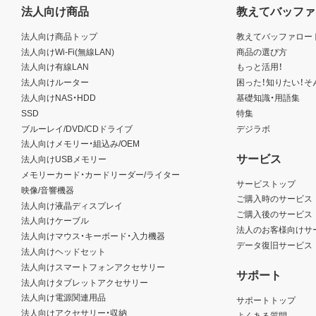
法人向け商品
教えてバッファ
法人向け商品トップ
教えてバッファロー
法人向けWi-Fi(無線LAN)
商品の選び方
法人向け有線LAN
もっと活用！
法人向けルーター
困った！知りたい！そ
法人向けNAS・HDD
基礎知識・用語集
SSD
特集
ブルーレイ/DVD/CDドライブ
デジラボ
法人向けメモリー・組込み/OEM
サービス
法人向けUSBメモリー
メモリーカード・カードリーダー/ライター
サービストップ
映像/音響機器
ご購入時のサービス
法人向け液晶ディスプレイ
ご購入後のサービス
法人向けケーブル
法人のお客様向けサ
法人向けマウス・キーボード・入力機器
データ復旧サービス
法人向けヘッドセット
法人向けスマートフォンアクセサリー
サポート
法人向けタブレットアクセサリー
法人向け電源関連用品
サポートトップ
法人向けアクセサリー・収納
よくある質問