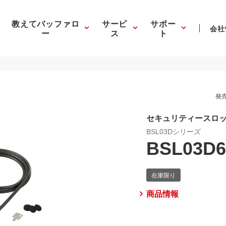
教えてバッファロ
サービ
サポー
会社
ー
ス
ト
発売
セキュリティースロ
BSL03Dシリーズ
BSL03D
商品情報