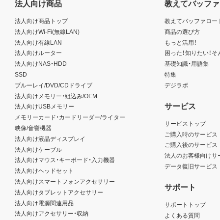
法人向け商品
教えてバッファ
法人向け商品トップ
教えてバッファロー
法人向けWi-Fi(無線LAN)
商品の選び方
法人向け有線LAN
もっと活用！
法人向けルーター
困った！知りたい！そ
法人向けNAS・HDD
基礎知識・用語集
SSD
特集
ブルーレイ/DVD/CDドライブ
デジラボ
法人向けメモリー・組込み/OEM
サービス
法人向けUSBメモリー
メモリーカード・カードリーダー/ライター
サービストップ
映像/音響機器
ご購入時のサービス
法人向け液晶ディスプレイ
ご購入後のサービス
法人向けケーブル
法人のお客様向けサ
法人向けマウス・キーボード・入力機器
データ復旧サービス
法人向けヘッドセット
法人向けスマートフォンアクセサリー
サポート
法人向けタブレットアクセサリー
法人向け電源関連用品
サポートトップ
法人向けアクセサリー・収納
よくある質問