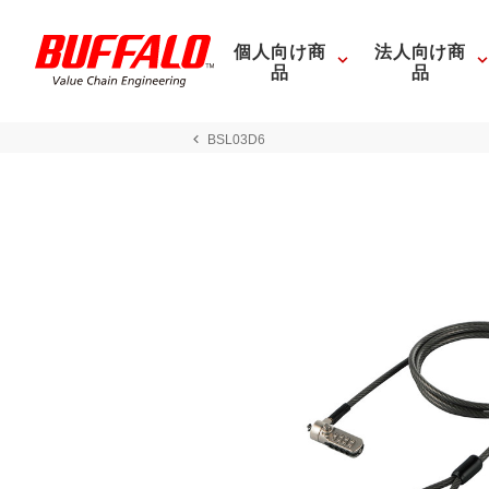
個人向け商
法人向け商
品
品
BSL03D6