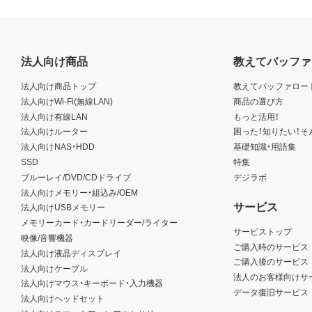
法人向け商品
教えてバッファ
法人向け商品トップ
教えてバッファロー
法人向けWi-Fi(無線LAN)
商品の選び方
法人向け有線LAN
もっと活用！
法人向けルーター
困った！知りたい！そ
法人向けNAS・HDD
基礎知識・用語集
SSD
特集
ブルーレイ/DVD/CDドライブ
デジラボ
法人向けメモリー・組込み/OEM
サービス
法人向けUSBメモリー
メモリーカード・カードリーダー/ライター
サービストップ
映像/音響機器
ご購入時のサービス
法人向け液晶ディスプレイ
ご購入後のサービス
法人向けケーブル
法人のお客様向けサ
法人向けマウス・キーボード・入力機器
データ復旧サービス
法人向けヘッドセット