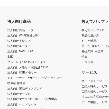
法人向け商品
教えてバッファ
法人向け商品トップ
教えてバッファロー
法人向けWi-Fi(無線LAN)
商品の選び方
法人向け有線LAN
もっと活用！
法人向けルーター
困った！知りたい！そ
法人向けNAS・HDD
基礎知識・用語集
SSD
特集
ブルーレイ/DVD/CDドライブ
デジラボ
法人向けメモリー・組込み/OEM
サービス
法人向けUSBメモリー
メモリーカード・カードリーダー/ライター
サービストップ
映像/音響機器
ご購入時のサービス
法人向け液晶ディスプレイ
ご購入後のサービス
法人向けケーブル
法人のお客様向けサ
法人向けマウス・キーボード・入力機器
データ復旧サービス
法人向けヘッドセット