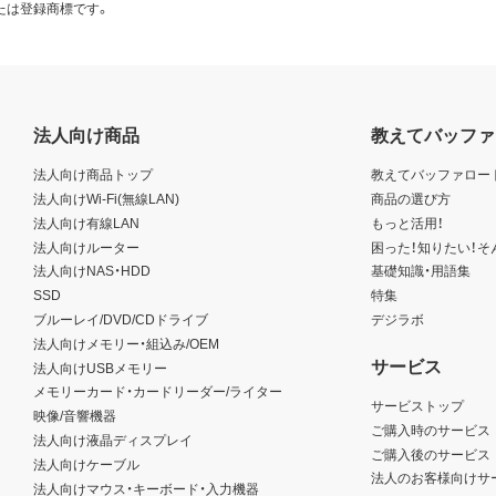
たは登録商標です。
法人向け商品
教えてバッファ
法人向け商品トップ
教えてバッファロー
法人向けWi-Fi(無線LAN)
商品の選び方
法人向け有線LAN
もっと活用！
法人向けルーター
困った！知りたい！そ
法人向けNAS・HDD
基礎知識・用語集
SSD
特集
ブルーレイ/DVD/CDドライブ
デジラボ
法人向けメモリー・組込み/OEM
サービス
法人向けUSBメモリー
メモリーカード・カードリーダー/ライター
サービストップ
映像/音響機器
ご購入時のサービス
法人向け液晶ディスプレイ
ご購入後のサービス
法人向けケーブル
法人のお客様向けサ
法人向けマウス・キーボード・入力機器