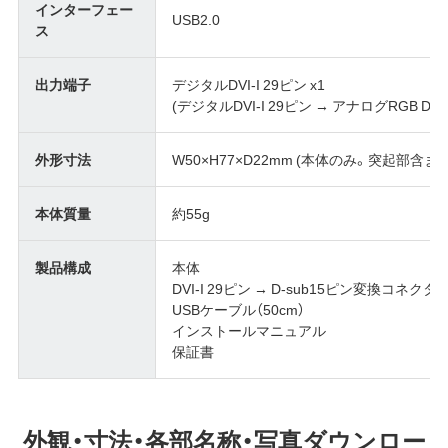
インターフェー
USB2.0
ス
出力端子
デジタルDVI-I 29ピン x1
(デジタルDVI-I 29ピン → アナログRGB 
外形寸法
W50×H77×D22mm (本体のみ。突起部含まず
本体質量
約55g
製品構成
本体
DVI-I 29ピン → D-sub15ピン変換コネクタ
USBケーブル（50cm）
インストールマニュアル
保証書
外観・寸法・各部名称・写真ダウンロー