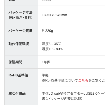
パッケージ寸法
130×170×46mm
（幅×高さ×奥行）
パッケージ質量
約220g
動作保証環境
温度5～35℃
湿度10～80％
保証期間
1年間
RoHS基準値
準拠
※RoHS基準値について
こちら
をご覧くださ
主な付属品
本体、D-sub変換アダプター、USB2.0ケー
書（パッケージ内蓋に記載）