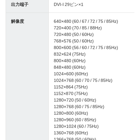
出力端子
DVI-I 29ピン×1
解像度
640×480 (60 / 67 / 72 / 75 / 85Hz)
720×400 (70 / 85 / 88Hz)
720×480 (50 / 60Hz)
768×576 (50 / 60Hz)
800×600 (56 / 60 / 72 / 75 / 85Hz)
832×624 (75Hz)
800×480 (60Hz)
848×480 (60Hz)
1024×600 (60Hz)
1024×768 (60 / 70 / 75 / 85Hz)
1152×864 (75Hz)
1152×870 (75Hz)
1280×720 (50 / 60Hz)
1280×768 (60 / 75 / 85Hz)
1280×800 (60Hz)
1280×960 (60 / 85Hz)
1280×1024 (60 / 75Hz)
1360×768 (60Hz)
1366×768 (50 / 60Hz)