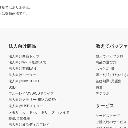
速度ではありません。
たは登録商標です。
法人向け商品
教えてバッファ
法人向け商品トップ
教えてバッファロー
法人向けWi-Fi(無線LAN)
商品の選び方
法人向け有線LAN
もっと活用！
法人向けルーター
困った！知りたい！そ
法人向けNAS・HDD
基礎知識・用語集
SSD
特集
ブルーレイ/DVD/CDドライブ
デジラボ
法人向けメモリー・組込み/OEM
サービス
法人向けUSBメモリー
メモリーカード・カードリーダー/ライター
サービストップ
映像/音響機器
ご購入時のサービス
法人向け液晶ディスプレイ
ご購入後のサービス