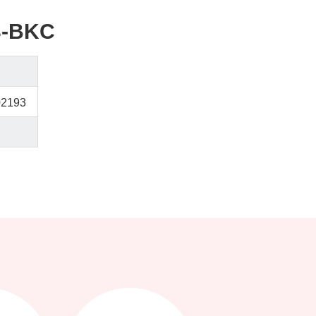
3-BKC
02193