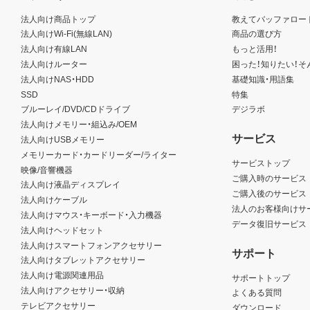
法人向け商品トップ
教えてバッファロー
法人向けWi-Fi(無線LAN)
商品の選び方
法人向け有線LAN
もっと活用！
法人向けルーター
困った！知りたい！そ
法人向けNAS・HDD
基礎知識・用語集
SSD
特集
ブルーレイ/DVD/CDドライブ
デジラボ
法人向けメモリー・組込み/OEM
サービス
法人向けUSBメモリー
メモリーカード・カードリーダー/ライター
サービストップ
映像/音響機器
ご購入時のサービス
法人向け液晶ディスプレイ
ご購入後のサービス
法人向けケーブル
法人のお客様向けサ
法人向けマウス・キーボード・入力機器
データ復旧サービス
法人向けヘッドセット
法人向けスマートフォンアクセサリー
サポート
法人向けタブレットアクセサリー
法人向け電源関連用品
サポートトップ
法人向けアクセサリー・収納
よくある質問
テレビアクセサリー
ダウンロード