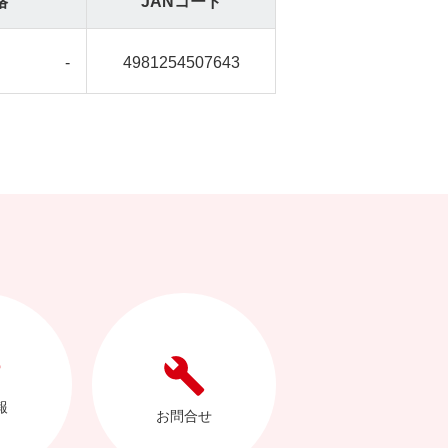
格
JANコード
-
4981254507643
報
お問合せ