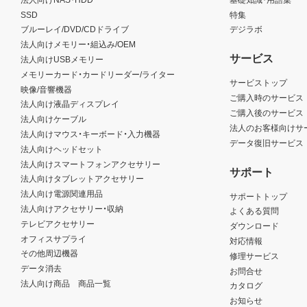
SSD
特集
ブルーレイ/DVD/CDドライブ
デジラボ
法人向けメモリー・組込み/OEM
サービス
法人向けUSBメモリー
メモリーカード・カードリーダー/ライター
サービストップ
映像/音響機器
ご購入時のサービス
法人向け液晶ディスプレイ
ご購入後のサービス
法人向けケーブル
法人のお客様向けサ
法人向けマウス・キーボード・入力機器
データ復旧サービス
法人向けヘッドセット
法人向けスマートフォンアクセサリー
サポート
法人向けタブレットアクセサリー
法人向け電源関連用品
サポートトップ
法人向けアクセサリー・収納
よくある質問
テレビアクセサリー
ダウンロード
オフィスサプライ
対応情報
その他周辺機器
修理サービス
データ消去
お問合せ
法人向け商品 商品一覧
カタログ
お知らせ