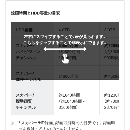
録画時間とHDD容量の目安
HDD容量
4.0TB
3.0TB
左右にスワイプすることで、表が見られます。
こちらをタップすることで非表示にできます。
スカパー
！
約960時間
約720時間
ハイビジョン
（約520時間～
（約390時間～
チャンネル
1200時間）
900時間）
スカパー
！
約600時間
約450時間
3Dチャンネル
スカパー
！
約1640時間
約1230時間
標準画質
（約1040時間～
（約780時間～
チャンネル
3160時間）
2370時間）
「スカパー
！
HD録画」録画可能時間の目安です。録画時
間を保証するものではありません。