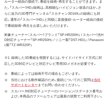
ルーター経由の接続で、番組を録画・再生することができます。 ま
た、「スカパー
！
HD」録画は、高精細なハイビジョン放送のほか、さ
らに迫力の3D専門チャンネル「スカチャン3D169」の録画にも対
応。通常の「スカパー
！
HD」と同様に直接接続・ルーター経由の接続
で番組録画・再生をお楽しみいただけます。
対象チューナー：スカパー！ブランド「SP-HR200H」 / スカパー！光H
D対応チューナー「SP-HR250H」 / ソニー製「DST-HD1」 / Panasoni
c製「TZ-WR320P」
※1. 録画した3D番組を視聴するには、サイドバイサイド方式に対
応した3D対応テレビと対応テレビ専用3Dメガネが必要です。
番組によっては録画不可の場合もございます。
当社における動作確認のため、接続についてのご質問は
当社
サポートセンター
までお問い合わせください。
スカパー
！
HD対応チューナーのバージョン/ステータス番号お
よび、本商品のファームウェアは最新の状態でご利用下さい。