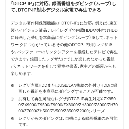
「DTCP-IP」に対応。録画番組をダビング（ムーブ）し
て、DTCP-IP対応デジタル家電で再生できる
デジタル著作権保護機能の「DTCP-IP」に対応。例えば、東芝
製ハイビジョン液晶テレビ レグザで内蔵HDDや外付けHDD
に録画した番組を本商品にダビング（ムーブ）※して、ネット
ワー クにつながっているその他のDTCP-IP対応レグザ※
や、バッファローのリンクシアターを接続したテレビで再生
できます。録画したレグザだけでしか楽しめなかった番組
が、ネットワークを介して寝室や書斎、家中どの部屋からも
楽しめます。
レグザ内蔵HDDまたはUSB/LAN接続の外付けHDDに録
画した番組を本商品にダビングすることが可能です。
共有して再生可能なレグザ(DTCP-IP再生対応)：ZX950
0/ZX9000/Z9500/Z9000/ZX8000/ZH8000/Z8000/ZH70
00/Z7000/ZH500/ZV500/Z3500/Z2000シリーズ
レグザからのダビングは、自機による録画番組のみ可能
です。