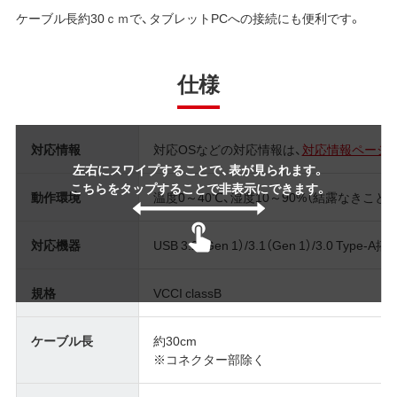
ケーブル長約30ｃｍで、タブレットPCへの接続にも便利です。
仕様
対応情報
対応OSなどの対応情報は、
対応情報ページ
左右にスワイプすることで、表が見られます。
こちらをタップすることで非表示にできます。
動作環境
温度0～40℃、湿度10～90%（結露なきこと）
対応機器
USB 3.2（Gen 1）/3.1（Gen 1）/3.0 Ty
規格
VCCI classB
ケーブル長
約30cm
※コネクター部除く