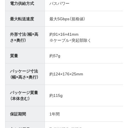
電力供給方式
バスパワー
最大転送速度
最大5Gbps（規格値）
外形寸法（幅×高
約91×16×41mm
さ×奥行）
※ケーブル・突起部除く
質量
約57g
パッケージ寸法
約124×176×25mm
（幅×高さ×奥行）
パッケージ質量
約115g
（本体含む）
保証期間
1年間