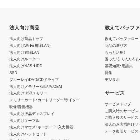
法人向け商品
教えてバッファ
法人向け商品トップ
教えてバッファロー
法人向けWi-Fi(無線LAN)
商品の選び方
法人向け有線LAN
もっと活用！
法人向けルーター
困った！知りたい！そ
法人向けNAS・HDD
基礎知識・用語集
SSD
特集
ブルーレイ/DVD/CDドライブ
デジラボ
法人向けメモリー・組込み/OEM
サービス
法人向けUSBメモリー
メモリーカード・カードリーダー/ライター
サービストップ
映像/音響機器
ご購入時のサービス
法人向け液晶ディスプレイ
ご購入後のサービス
法人向けケーブル
法人のお客様向けサ
法人向けマウス・キーボード・入力機器
データ復旧サービス
法人向けヘッドセット