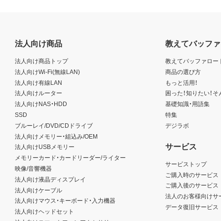
法人向け商品
教えてバッファ
法人向け商品トップ
教えてバッファロー
法人向けWi-Fi(無線LAN)
商品の選び方
法人向け有線LAN
もっと活用！
法人向けルーター
困った！知りたい！そ
法人向けNAS・HDD
基礎知識・用語集
SSD
特集
ブルーレイ/DVD/CDドライブ
デジラボ
法人向けメモリー・組込み/OEM
サービス
法人向けUSBメモリー
メモリーカード・カードリーダー/ライター
サービストップ
映像/音響機器
ご購入時のサービス
法人向け液晶ディスプレイ
ご購入後のサービス
法人向けケーブル
法人のお客様向けサ
法人向けマウス・キーボード・入力機器
データ復旧サービス
法人向けヘッドセット