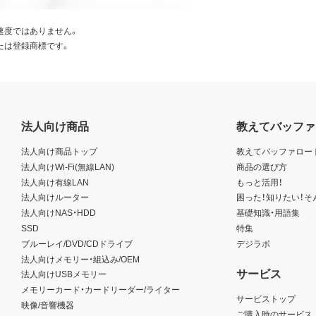
速度ではありません。
たは登録商標です。
法人向け商品
教えてバッファ
法人向け商品トップ
教えてバッファロー
法人向けWi-Fi(無線LAN)
商品の選び方
法人向け有線LAN
もっと活用！
法人向けルーター
困った！知りたい！そ
法人向けNAS・HDD
基礎知識・用語集
SSD
特集
ブルーレイ/DVD/CDドライブ
デジラボ
法人向けメモリー・組込み/OEM
サービス
法人向けUSBメモリー
メモリーカード・カードリーダー/ライター
サービストップ
映像/音響機器
ご購入時のサービス