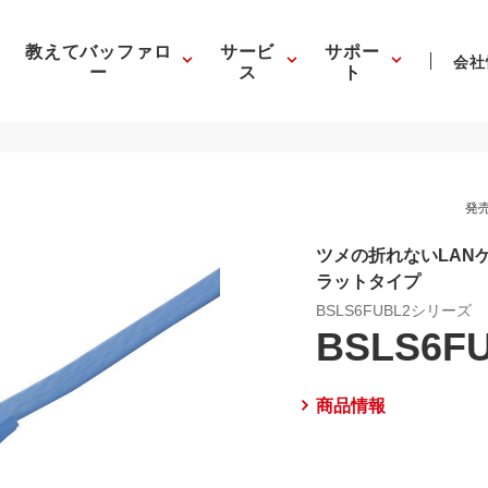
教えてバッファロ
サービ
サポー
会社
ー
ス
ト
発売
ツメの折れないLAN
ラットタイプ
BSLS6FUBL2シリーズ
BSLS6F
商品情報