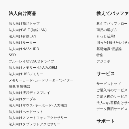
法人向け商品
教えてバッファ
法人向け商品トップ
教えてバッファロー
法人向けWi-Fi(無線LAN)
商品の選び方
法人向け有線LAN
もっと活用！
法人向けルーター
困った！知りたい！そ
法人向けNAS・HDD
基礎知識・用語集
SSD
特集
ブルーレイ/DVD/CDドライブ
デジラボ
法人向けメモリー・組込み/OEM
サービス
法人向けUSBメモリー
メモリーカード・カードリーダー/ライター
サービストップ
映像/音響機器
ご購入時のサービス
法人向け液晶ディスプレイ
ご購入後のサービス
法人向けケーブル
法人のお客様向けサ
法人向けマウス・キーボード・入力機器
データ復旧サービス
法人向けヘッドセット
法人向けスマートフォンアクセサリー
サポート
法人向けタブレットアクセサリー