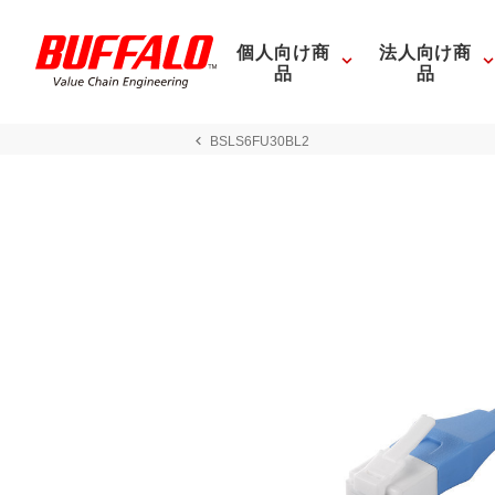
個人向け商
法人向け商
品
品
BSLS6FU30BL2