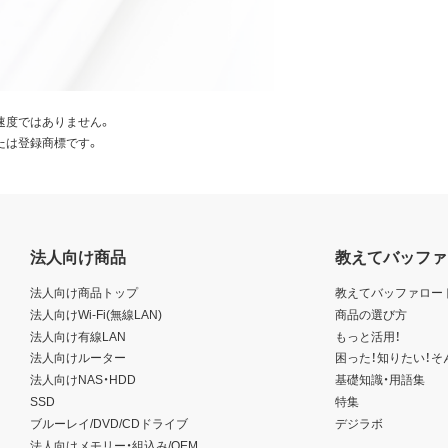
速度ではありません。
たは登録商標です。
法人向け商品
教えてバッファ
法人向け商品トップ
教えてバッファロー
法人向けWi-Fi(無線LAN)
商品の選び方
法人向け有線LAN
もっと活用！
法人向けルーター
困った！知りたい！そ
法人向けNAS・HDD
基礎知識・用語集
SSD
特集
ブルーレイ/DVD/CDドライブ
デジラボ
法人向けメモリー・組込み/OEM