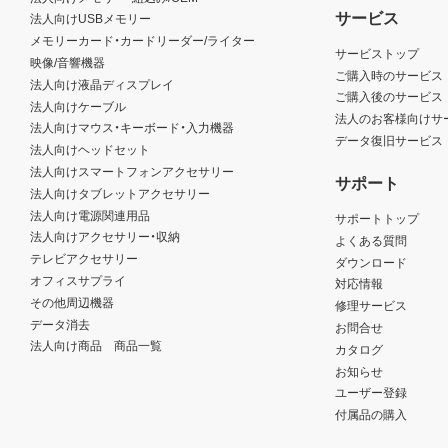
サービス
法人向けUSBメモリー
メモリーカード・カードリーダー/ライター
サービストップ
映像/音響機器
ご購入時のサービス
法人向け液晶ディスプレイ
ご購入後のサービス
法人向けケーブル
法人のお客様向けサ
法人向けマウス・キーボード・入力機器
データ復旧サービス
法人向けヘッドセット
法人向けスマートフォンアクセサリー
サポート
法人向けタブレットアクセサリー
法人向け電源関連用品
サポートトップ
法人向けアクセサリー・収納
よくある質問
テレビアクセサリー
ダウンロード
オフィスサプライ
対応情報
その他周辺機器
修理サービス
データ消去
お問合せ
法人向け商品 商品一覧
カタログ
お知らせ
ユーザー登録
付属品の購入