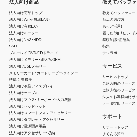
法人向け商品
教えてバッファ
法人向け商品トップ
教えてバッファロー
法人向けWi-Fi(無線LAN)
商品の選び方
法人向け有線LAN
もっと活用！
法人向けルーター
困った！知りたい！そ
法人向けNAS・HDD
基礎知識・用語集
SSD
特集
ブルーレイ/DVD/CDドライブ
デジラボ
法人向けメモリー・組込み/OEM
サービス
法人向けUSBメモリー
メモリーカード・カードリーダー/ライター
サービストップ
映像/音響機器
ご購入時のサービス
法人向け液晶ディスプレイ
ご購入後のサービス
法人向けケーブル
法人のお客様向けサ
法人向けマウス・キーボード・入力機器
データ復旧サービス
法人向けヘッドセット
法人向けスマートフォンアクセサリー
サポート
法人向けタブレットアクセサリー
法人向け電源関連用品
サポートトップ
法人向けアクセサリー・収納
よくある質問