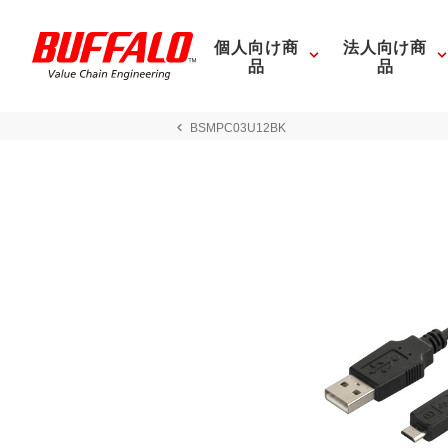
個人向け商
法人向け商
品
品
BSMPC03U12BK