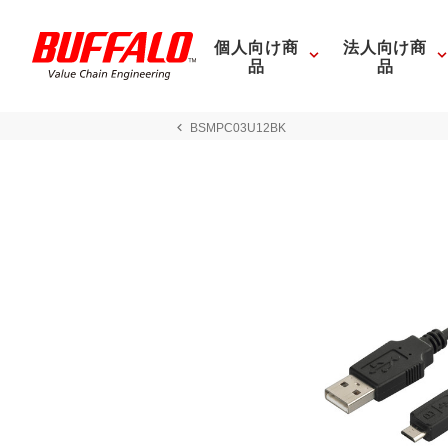
個人向け商
法人向け商
品
品
BSMPC03U12BK