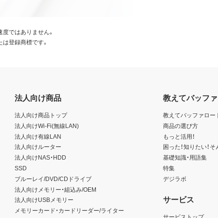
速度ではありません。
たは登録商標です。
法人向け商品
教えてバッファ
法人向け商品トップ
教えてバッファロー
法人向けWi-Fi(無線LAN)
商品の選び方
法人向け有線LAN
もっと活用！
法人向けルーター
困った！知りたい！そ
法人向けNAS・HDD
基礎知識・用語集
SSD
特集
ブルーレイ/DVD/CDドライブ
デジラボ
法人向けメモリー・組込み/OEM
サービス
法人向けUSBメモリー
メモリーカード・カードリーダー/ライター
サービストップ