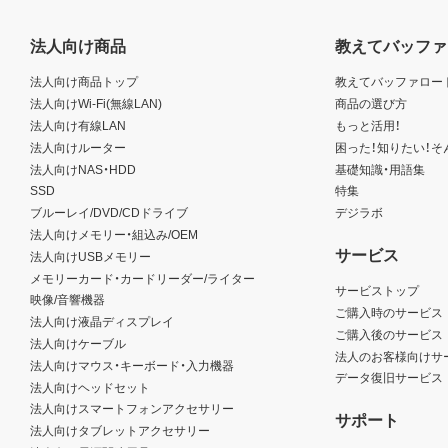
法人向け商品
教えてバッファ
法人向け商品トップ
教えてバッファロー
法人向けWi-Fi(無線LAN)
商品の選び方
法人向け有線LAN
もっと活用！
法人向けルーター
困った！知りたい！そ
法人向けNAS・HDD
基礎知識・用語集
SSD
特集
ブルーレイ/DVD/CDドライブ
デジラボ
法人向けメモリー・組込み/OEM
サービス
法人向けUSBメモリー
メモリーカード・カードリーダー/ライター
サービストップ
映像/音響機器
ご購入時のサービス
法人向け液晶ディスプレイ
ご購入後のサービス
法人向けケーブル
法人のお客様向けサ
法人向けマウス・キーボード・入力機器
データ復旧サービス
法人向けヘッドセット
法人向けスマートフォンアクセサリー
サポート
法人向けタブレットアクセサリー