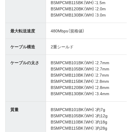
BSMPCMB115BK（WH）：1.5m
BSMPCMB120BK（WH）：2.0m
BSMPCMB130BK（WH）：3.0m
最大転送速度
480Mbps（規格値）
ケーブル構造
2重シールド
ケーブルの太さ
BSMPCMB101BK（WH）：2.7mm
BSMPCMB105BK（WH）：2.7mm
BSMPCMB110BK（WH）：2.7mm
BSMPCMB115BK（WH）：2.8mm
BSMPCMB120BK（WH）：2.8mm
BSMPCMB130BK（WH）：3.4mm
質量
BSMPCMB101BK（WH）：約7g
BSMPCMB105BK（WH）：約12g
BSMPCMB110BK（WH）：約18g
BSMPCMB115BK（WH）：約28g