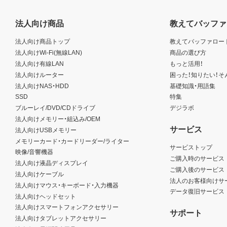
法人向け商品
教えてバッファ
法人向け商品トップ
教えてバッファロー
法人向けWi-Fi(無線LAN)
商品の選び方
法人向け有線LAN
もっと活用！
法人向けルーター
困った！知りたい！そ
法人向けNAS・HDD
基礎知識・用語集
SSD
特集
ブルーレイ/DVD/CDドライブ
デジラボ
法人向けメモリー・組込み/OEM
サービス
法人向けUSBメモリー
メモリーカード・カードリーダー/ライター
サービストップ
映像/音響機器
ご購入時のサービス
法人向け液晶ディスプレイ
ご購入後のサービス
法人向けケーブル
法人のお客様向けサ
法人向けマウス・キーボード・入力機器
データ復旧サービス
法人向けヘッドセット
法人向けスマートフォンアクセサリー
サポート
法人向けタブレットアクセサリー