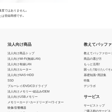
速度ではありません。
たは登録商標です。
法人向け商品
教えてバッファ
法人向け商品トップ
教えてバッファロー
法人向けWi-Fi(無線LAN)
商品の選び方
法人向け有線LAN
もっと活用！
法人向けルーター
困った！知りたい！そ
法人向けNAS・HDD
基礎知識・用語集
SSD
特集
ブルーレイ/DVD/CDドライブ
デジラボ
法人向けメモリー・組込み/OEM
サービス
法人向けUSBメモリー
メモリーカード・カードリーダー/ライター
サービストップ
映像/音響機器
ご購入時のサービス