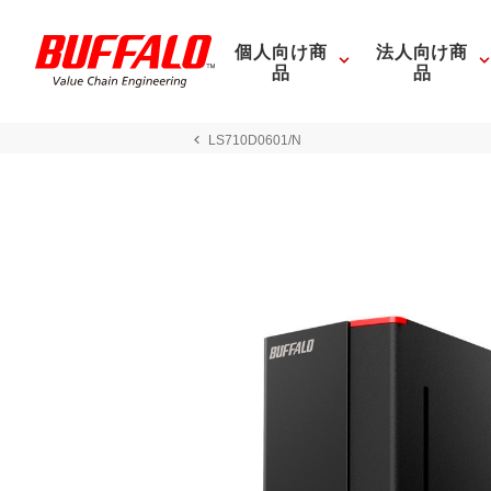
個人向け商
法人向け商
品
品
LS710D0601/N