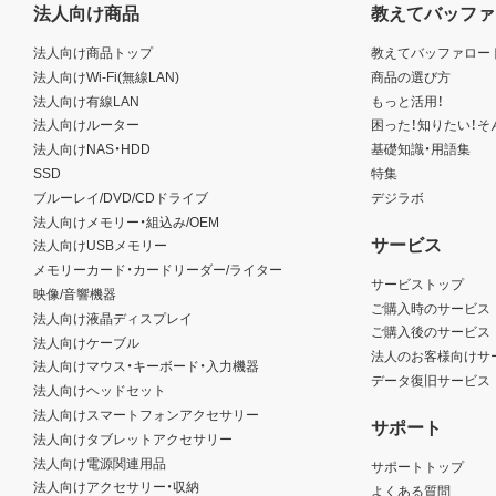
法人向け商品
教えてバッファ
法人向け商品トップ
教えてバッファロー
法人向けWi-Fi(無線LAN)
商品の選び方
法人向け有線LAN
もっと活用！
法人向けルーター
困った！知りたい！そ
法人向けNAS・HDD
基礎知識・用語集
SSD
特集
ブルーレイ/DVD/CDドライブ
デジラボ
法人向けメモリー・組込み/OEM
サービス
法人向けUSBメモリー
メモリーカード・カードリーダー/ライター
サービストップ
映像/音響機器
ご購入時のサービス
法人向け液晶ディスプレイ
ご購入後のサービス
法人向けケーブル
法人のお客様向けサ
法人向けマウス・キーボード・入力機器
データ復旧サービス
法人向けヘッドセット
法人向けスマートフォンアクセサリー
サポート
法人向けタブレットアクセサリー
法人向け電源関連用品
サポートトップ
法人向けアクセサリー・収納
よくある質問