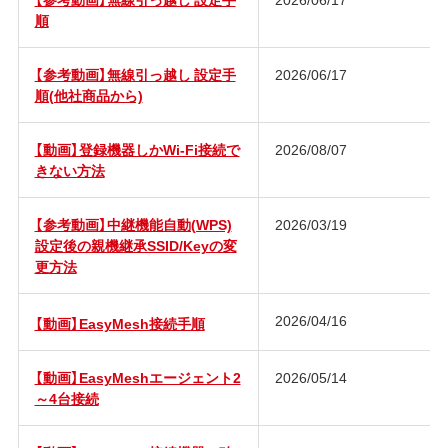
順
【参考動画】無線引っ越し 設定手
2026/06/17
順(他社商品から)
【動画】登録機器しかWi-Fi接続で
2026/08/07
きない方法
【参考動画】中継機能自動(WPS)
2026/03/19
設定後の親機継承SSID/Keyの変
更方法
2026/04/16
【動画】EasyMesh接続手順
【動画】EasyMeshエージェント2
2026/05/14
～4台接続