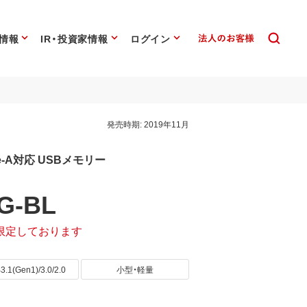
情報
IR・投資家情報
ログイン
発売時期:
2019年11月
Type-A対応 USBメモリー
G-BL
限定しております
.1(Gen1)/3.0/2.0
小型・軽量