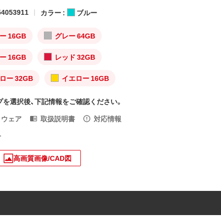
4053911
カラー :
ブルー
ー 16GB
グレー 64GB
ー 16GB
レッド 32GB
ロー 32GB
イエロー 16GB
プを選択後、下記情報をご確認ください。
トウェア
取扱説明書
対応情報
入
高画質画像/CAD図