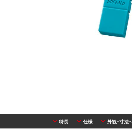
特長
仕様
外観・寸法