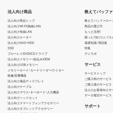
法人向け商品
教えてバッファ
法人向け商品トップ
教えてバッファロー
法人向けWi-Fi(無線LAN)
商品の選び方
法人向け有線LAN
もっと活用！
法人向けルーター
困った！知りたい！そ
法人向けNAS・HDD
基礎知識・用語集
SSD
特集
ブルーレイ/DVD/CDドライブ
デジラボ
法人向けメモリー・組込み/OEM
サービス
法人向けUSBメモリー
メモリーカード・カードリーダー/ライター
サービストップ
映像/音響機器
ご購入時のサービス
法人向け液晶ディスプレイ
ご購入後のサービス
法人向けケーブル
法人のお客様向けサ
法人向けマウス・キーボード・入力機器
データ復旧サービス
法人向けヘッドセット
法人向けスマートフォンアクセサリー
サポート
法人向けタブレットアクセサリー