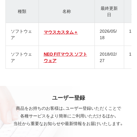
最終更新
種類
名称
日
ジ
ソフトウェ
2026/05/
1.0
マウスカスタム＋
ア
18
ソフトウェ
NEO FITマウス ソフト
2018/02/
1.0
ア
ウェア
27
ユーザー登録
商品をお持ちのお客様は、ユーザー登録いただくことで
各種サービスをより簡単にご利用いただけるほか、
当社から重要なお知らせや最新情報をお届けいたします。