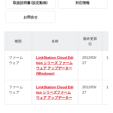
取扱説明書（設定動画）
対応情報
お問合せ
最終更新
種類
名称
日
ジ
ファーム
LinkStation Cloud Edi
2012/03/
1.1
ウェア
tion シリーズ ファーム
27
ウェア アップデーター
(Windows)
ファーム
LinkStation Cloud Edi
2012/03/
1.1
ウェア
ton シリーズファーム
27
ウェア アップデーター