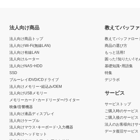
法人向け商品
教えてバッファ
法人向け商品トップ
教えてバッファロー
法人向けWi-Fi(無線LAN)
商品の選び方
法人向け有線LAN
もっと活用！
法人向けルーター
困った！知りたい！そ
法人向けNAS・HDD
基礎知識・用語集
SSD
特集
ブルーレイ/DVD/CDドライブ
デジラボ
法人向けメモリー・組込み/OEM
サービス
法人向けUSBメモリー
メモリーカード・カードリーダー/ライター
サービストップ
映像/音響機器
ご購入時のサービス
法人向け液晶ディスプレイ
ご購入後のサービス
法人向けケーブル
法人のお客様向けサ
法人向けマウス・キーボード・入力機器
データ復旧サービス
法人向けヘッドセット