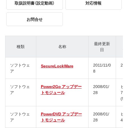
取扱説明書（設定動画）
対応情報
お問合せ
最終更新
種類
名称
日
ジ
ソフトウェ
2011/11/0
2.6
SecureLockWare
ア
8
ソフトウェ
Power2Go アップデー
2008/01/
ビル
ア
トモジュール
28
735
(5.5
ソフトウェ
PowerDVD アップデー
2008/01/
ビル
ア
トモジュール
28
409