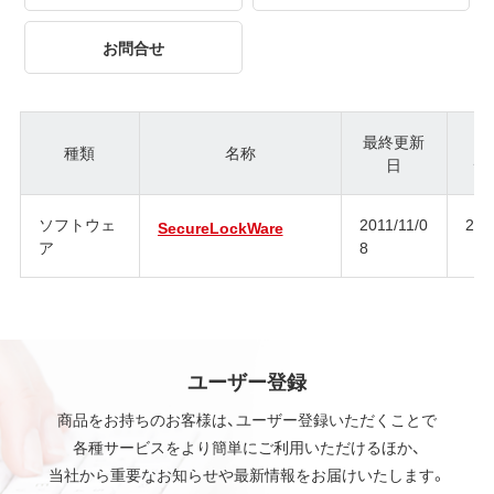
お問合せ
最終更新
種類
名称
日
ジ
ソフトウェ
2011/11/0
2.6
SecureLockWare
ア
8
ユーザー登録
商品をお持ちのお客様は、ユーザー登録いただくことで
各種サービスをより簡単にご利用いただけるほか、
当社から重要なお知らせや最新情報をお届けいたします。