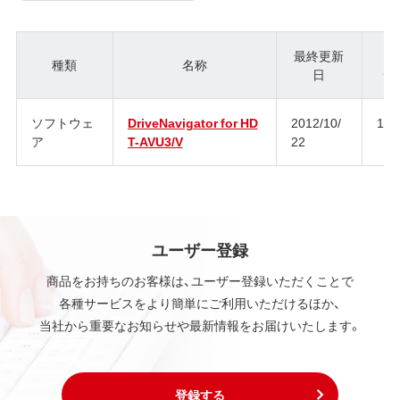
最終更新
種類
名称
日
ジ
ソフトウェ
DriveNavigator for HD
2012/10/
1.0
ア
T-AVU3/V
22
ユーザー登録
商品をお持ちのお客様は、ユーザー登録いただくことで
各種サービスをより簡単にご利用いただけるほか、
当社から重要なお知らせや最新情報をお届けいたします。
登録する