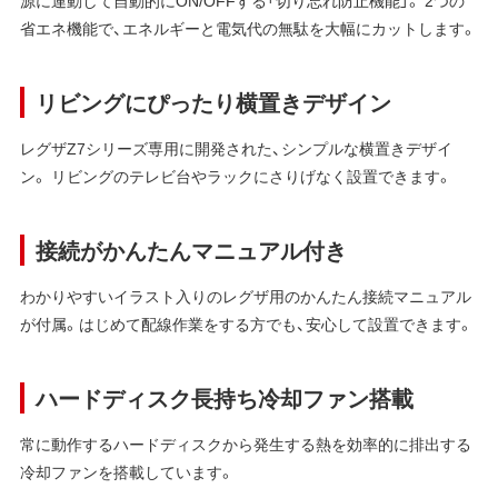
源に連動して自動的にON/OFFする「切り忘れ防止機能」。 2つの
省エネ機能で、エネルギーと電気代の無駄を大幅にカットします。
リビングにぴったり横置きデザイン
レグザZ7シリーズ専用に開発された、シンプルな横置きデザイ
ン。 リビングのテレビ台やラックにさりげなく設置できます。
接続がかんたんマニュアル付き
わかりやすいイラスト入りのレグザ用のかんたん接続マニュアル
が付属。はじめて配線作業をする方でも、安心して設置できます。
ハードディスク長持ち冷却ファン搭載
常に動作するハードディスクから発生する熱を効率的に排出する
冷却ファンを搭載しています。