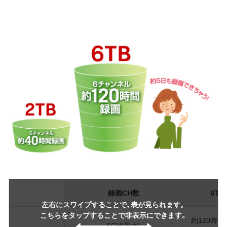
録画CH数
6TB
左右にスワイプすることで、表が見られます。
こちらをタップすることで非表示にできます。
約120時間
6CH(最大)