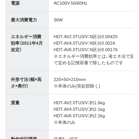
電源
AC100V 50/60Hz
最大消費電力
36W
エネルギー消費
HDT-AV2.0TU3/V：N区分0.00425
効率（2011年4月
HDT-AV4.0TU3/V：N区分0.0024
改定）
HDT-AV6.0TU3/V：N区分0.00176
※エネルギー消費効率とは、省エネ法で定
で定める記憶容量で除したものです
外形寸法（幅×高
220×50×210mm
さ×奥行）
※本体のみ(突起部除く)
質量
HDT-AV2.0TU3/V：約1.6kg
HDT-AV4.0TU3/V：約2.1kg
HDT-AV6.0TU3/V：約2.2kg
※本体のみ
動作保証環境
温度5～35℃