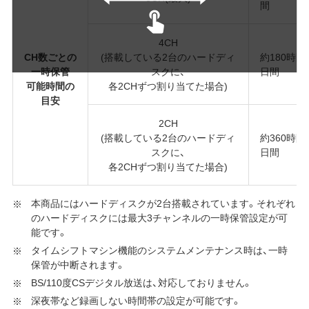
間
4CH
CH数ごとの
(搭載している2台のハードディ
約180時間/
一時保管
スクに、
日間
可能時間の
各2CHずつ割り当てた場合)
目安
2CH
(搭載している2台のハードディ
約360時間/
スクに、
日間
各2CHずつ割り当てた場合)
本商品にはハードディスクが2台搭載されています。それぞれ
のハードディスクには最大3チャンネルの一時保管設定が可
能です。
タイムシフトマシン機能のシステムメンテナンス時は、一時
保管が中断されます。
BS/110度CSデジタル放送は、対応しておりません。
深夜帯など録画しない時間帯の設定が可能です。