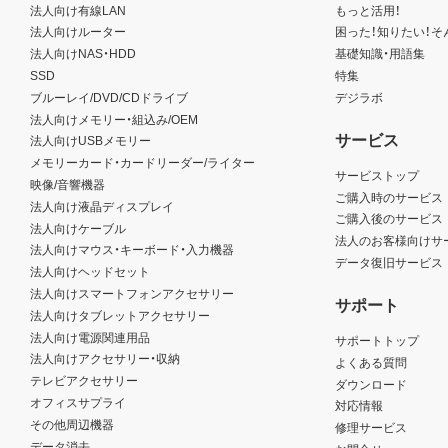
法人向け有線LAN
もっと活用！
法人向けルーター
困った！知りたい！そ
法人向けNAS・HDD
基礎知識・用語集
SSD
特集
ブルーレイ/DVD/CDドライブ
デジラボ
法人向けメモリー・組込み/OEM
サービス
法人向けUSBメモリー
メモリーカード・カードリーダー/ライター
サービストップ
映像/音響機器
ご購入時のサービス
法人向け液晶ディスプレイ
ご購入後のサービス
法人向けケーブル
法人のお客様向けサ
法人向けマウス・キーボード・入力機器
データ復旧サービス
法人向けヘッドセット
法人向けスマートフォンアクセサリー
サポート
法人向けタブレットアクセサリー
法人向け電源関連用品
サポートトップ
法人向けアクセサリー・収納
よくある質問
テレビアクセサリー
ダウンロード
オフィスサプライ
対応情報
その他周辺機器
修理サービス
データ消去