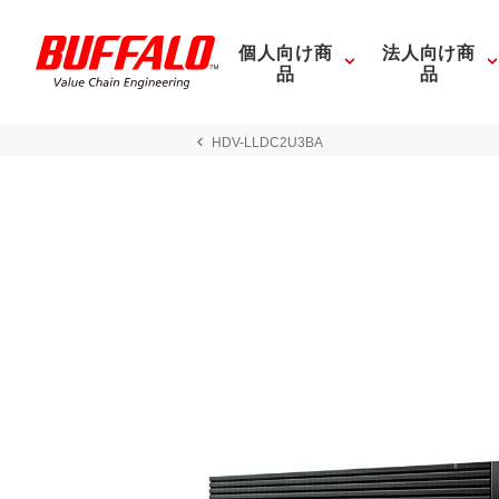
個人向け商
法人向け商
品
品
HDV-LLDC2U3BA