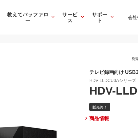
教えてバッファロ
サービ
サポー
会社
ー
ス
ト
発売
テレビ録画向け USB3.
HDV-LLDCU3Aシリーズ
HDV-LL
商品情報