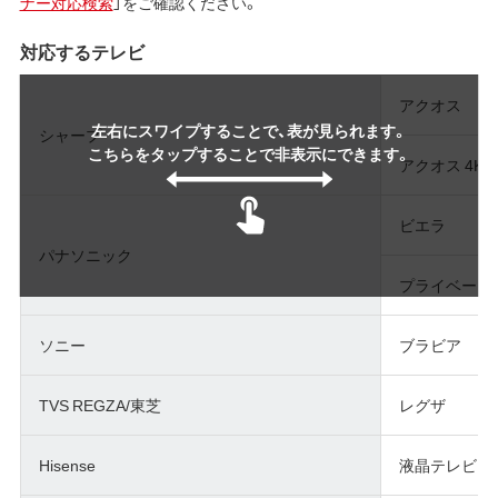
ナー対応検索
」をご確認ください。
対応するテレビ
アクオス
左右にスワイプすることで、表が見られます。
シャープ
こちらをタップすることで非表示にできます。
アクオス 4K
ビエラ
パナソニック
プライベート
ソニー
ブラビア
TVS REGZA/東芝
レグザ
Hisense
液晶テレビ