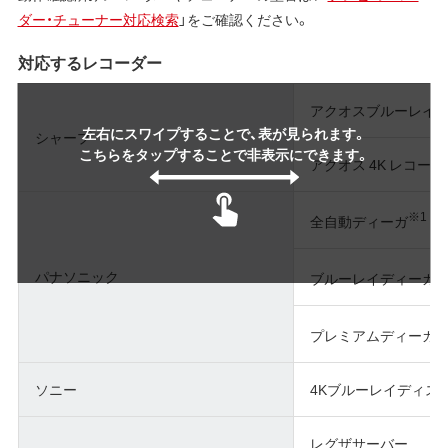
ダー・チューナー対応検索
」をご確認ください。
対応するレコーダー
アクオスブルーレイ
左右にスワイプすることで、表が見られます。
シャープ
こちらをタップすることで非表示にできます。
アクオス 4K レコーダ
※1
全自動ディーガ
※
パナソニック
ブルーレイディーガ
※
プレミアムディーガ
ソニー
4Kブルーレイディス
レグザサーバー