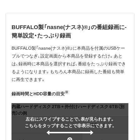
BUFFALO製「nasne(ナスネ)®」の番組録画に-
簡単設定・たっぷり録画
BUFFALO製「nasne(ナスネ)®」に本商品を付属のUSBケー
ブルでつなぎ、設定画面から本商品を登録するだけ。あと
は、録画時に本商品を選択すれば、番組をたっぷり録画でき
るようになります。もちろん本商品に録画した番組も簡単
に再生できます。
※
録画時間とHDD容量の目安
内蔵ハードディスク 2TB + 外付けハードディスク 6TB（別
売）の例
左右にスワイプすることで、表が見られます。
DRモード
こちらをタップすることで非表示にできます。