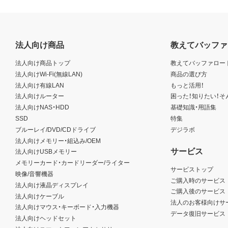
法人向け商品
教えてバッファ
法人向け商品トップ
教えてバッファロー
法人向けWi-Fi(無線LAN)
商品の選び方
法人向け有線LAN
もっと活用！
法人向けルーター
困った！知りたい！そ
法人向けNAS・HDD
基礎知識・用語集
SSD
特集
ブルーレイ/DVD/CDドライブ
デジラボ
法人向けメモリー・組込み/OEM
サービス
法人向けUSBメモリー
メモリーカード・カードリーダー/ライター
サービストップ
映像/音響機器
ご購入時のサービス
法人向け液晶ディスプレイ
ご購入後のサービス
法人向けケーブル
法人のお客様向けサ
法人向けマウス・キーボード・入力機器
データ復旧サービス
法人向けヘッドセット