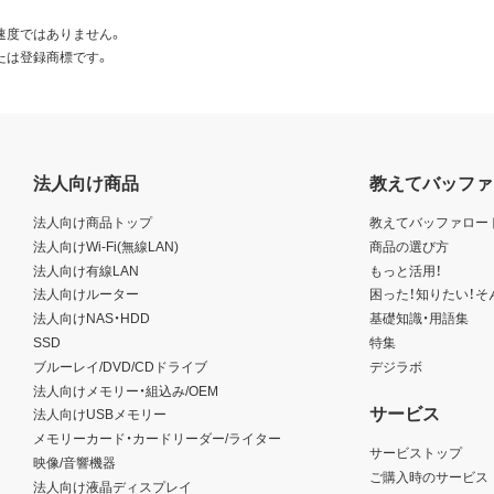
速度ではありません。
たは登録商標です。
法人向け商品
教えてバッファ
法人向け商品トップ
教えてバッファロー
法人向けWi-Fi(無線LAN)
商品の選び方
法人向け有線LAN
もっと活用！
法人向けルーター
困った！知りたい！そ
法人向けNAS・HDD
基礎知識・用語集
SSD
特集
ブルーレイ/DVD/CDドライブ
デジラボ
法人向けメモリー・組込み/OEM
サービス
法人向けUSBメモリー
メモリーカード・カードリーダー/ライター
サービストップ
映像/音響機器
ご購入時のサービス
法人向け液晶ディスプレイ