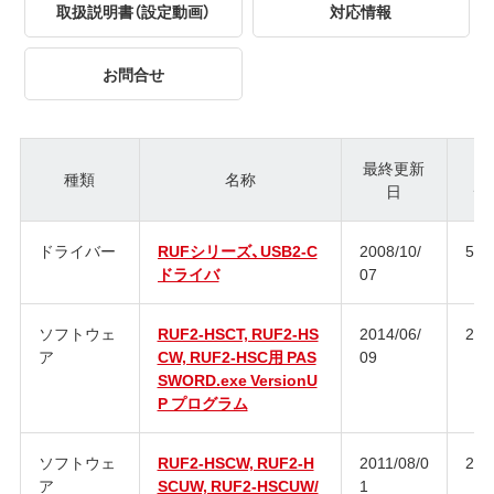
取扱説明書（設定動画）
対応情報
お問合せ
最終更新
種類
名称
日
ジ
ドライバー
RUFシリーズ、USB2-C
2008/10/
5.1
ドライバ
07
ソフトウェ
RUF2-HSCT, RUF2-HS
2014/06/
2.6
ア
CW, RUF2-HSC用 PAS
09
SWORD.exe VersionU
P プログラム
ソフトウェ
RUF2-HSCW, RUF2-H
2011/08/0
2.5
ア
SCUW, RUF2-HSCUW/
1