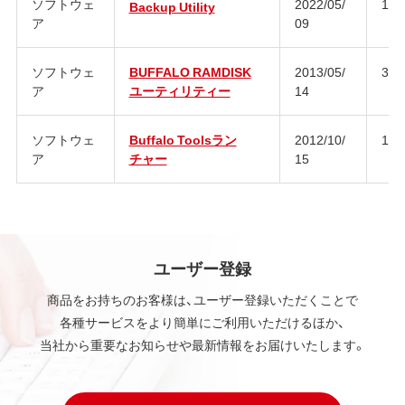
ソフトウェ
2022/05/
1.1
Backup Utility
ア
09
ソフトウェ
BUFFALO RAMDISK
2013/05/
3.2.
ア
ユーティリティー
14
ソフトウェ
Buffalo Toolsラン
2012/10/
1.0
ア
チャー
15
ユーザー登録
商品をお持ちのお客様は、ユーザー登録いただくことで
各種サービスをより簡単にご利用いただけるほか、
当社から重要なお知らせや最新情報をお届けいたします。