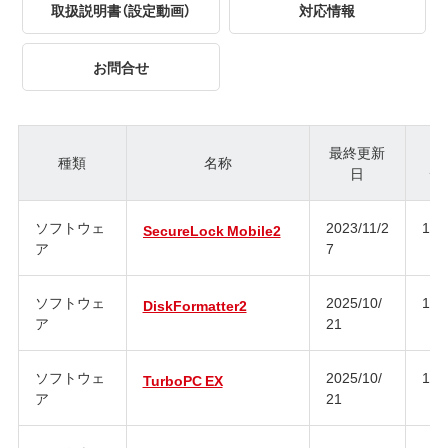
取扱説明書（設定動画）
対応情報
お問合せ
最終更新
種類
名称
日
ジ
ソフトウェ
2023/11/2
1.1
SecureLock Mobile2
ア
7
ソフトウェ
2025/10/
1.3
DiskFormatter2
ア
21
ソフトウェ
2025/10/
1.4
TurboPC EX
ア
21