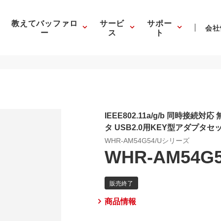
教えてバッファロ
サービ
サポー
会社
ー
ス
ト
IEEE802.11a/g/b 同時接続対応 無
タ USB2.0用KEY型アダプタ
WHR-AM54G54/Uシリーズ
WHR-AM54G5
商品情報