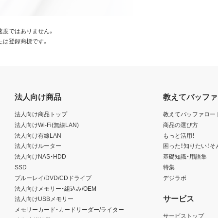
速度ではありません。
たは登録商標です。
法人向け商品
教えてバッファ
法人向け商品トップ
教えてバッファロー
法人向けWi-Fi(無線LAN)
商品の選び方
法人向け有線LAN
もっと活用！
法人向けルーター
困った！知りたい！そ
法人向けNAS・HDD
基礎知識・用語集
SSD
特集
ブルーレイ/DVD/CDドライブ
デジラボ
法人向けメモリー・組込み/OEM
サービス
法人向けUSBメモリー
メモリーカード・カードリーダー/ライター
サービストップ