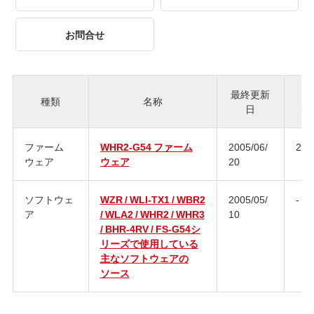
お問合せ
最終更新
種類
名称
日
ジ
ファーム
WHR2-G54 ファーム
2005/06/
2.2
ウェア
ウェア
20
ソフトウェ
WZR / WLI-TX1 / WBR2
2005/05/
-
ア
/ WLA2 / WHR2 / WHR3
10
/ BHR-4RV / FS-G54シ
リーズで使用している
主なソフトウェアの
ソース