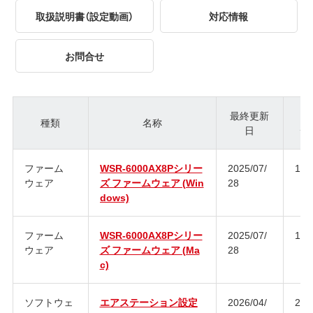
取扱説明書（設定動画）
対応情報
お問合せ
最終更新
種類
名称
日
ジ
ファーム
WSR-6000AX8Pシリー
2025/07/
1.3
ウェア
ズ ファームウェア (Win
28
dows)
ファーム
WSR-6000AX8Pシリー
2025/07/
1.3
ウェア
ズ ファームウェア (Ma
28
c)
ソフトウェ
エアステーション設定
2026/04/
2.2.