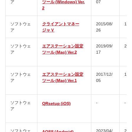
ア
ツール (Windows) Ver.
07
2
ソフトウェ
クライアントマネー
2015/08/
1.5.
ア
ジャＶ
26
ソフトウェ
エアステーション設定
2019/09/
2.1.
ア
ツール (Mac) Ver.2
17
ソフトウェ
エアステーション設定
2017/12/
1.0
ア
ツール (Mac) Ver.1
05
ソフトウェ
-
-
QRsetup (iOS)
ア
ソフトウェ
2023/04/
2.4.
AOSS (Android)