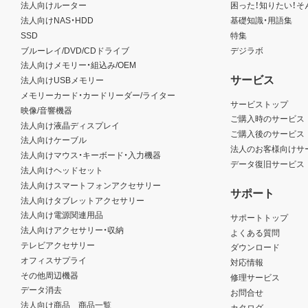
法人向けルーター
困った！知りたい！そ
法人向けNAS・HDD
基礎知識・用語集
SSD
特集
ブルーレイ/DVD/CDドライブ
デジラボ
法人向けメモリー・組込み/OEM
サービス
法人向けUSBメモリー
メモリーカード・カードリーダー/ライター
サービストップ
映像/音響機器
ご購入時のサービス
法人向け液晶ディスプレイ
ご購入後のサービス
法人向けケーブル
法人のお客様向けサ
法人向けマウス・キーボード・入力機器
データ復旧サービス
法人向けヘッドセット
法人向けスマートフォンアクセサリー
サポート
法人向けタブレットアクセサリー
法人向け電源関連用品
サポートトップ
法人向けアクセサリー・収納
よくある質問
テレビアクセサリー
ダウンロード
オフィスサプライ
対応情報
その他周辺機器
修理サービス
データ消去
お問合せ
法人向け商品 商品一覧
カタログ