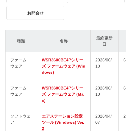
お問合せ
最終更新
種類
名称
日
ジ
ファーム
WSR3600BE4Pシリー
2026/06/
6.0
ウェア
ズ ファームウェア (Win
10
dows)
ファーム
WSR3600BE4Pシリー
2026/06/
6.0
ウェア
ズ ファームウェア (Ma
10
c)
ソフトウェ
エアステーション設定
2026/04/
2.2.
ア
ツール (Windows) Ver.
07
2